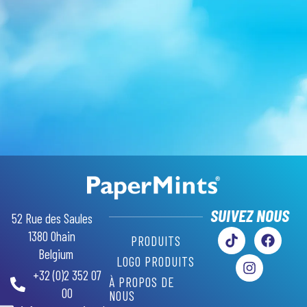
GR
AR
RU
SW
SUIVEZ NOUS
52 Rue des Saules
PL
1380 Ohain
PRODUITS
PT
Belgium
LOGO PRODUITS
+32 (0)2 352 07
IT
À PROPOS DE
00
NOUS
ES