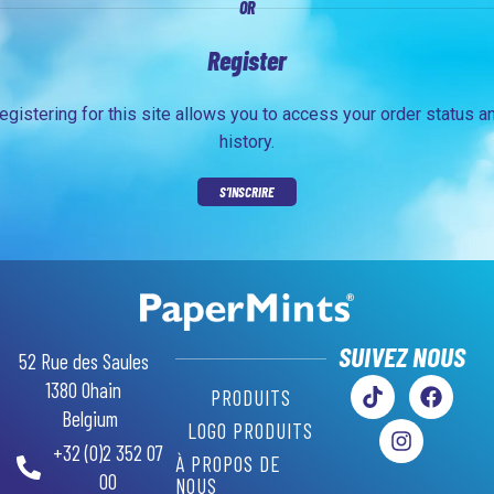
OR
Register
egistering for this site allows you to access your order status a
history.
S’INSCRIRE
GR
AR
SUIVEZ NOUS
52 Rue des Saules
RU
1380 Ohain
PRODUITS
SW
Belgium
LOGO PRODUITS
+32 (0)2 352 07
PL
À PROPOS DE
00
NOUS
PT