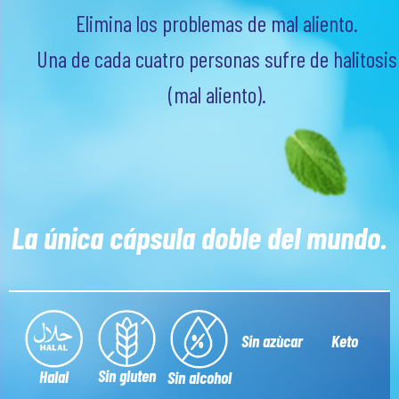
Elimina los problemas de mal aliento.
Una de cada cuatro personas sufre de halitosis
(mal aliento).
La única cápsula doble del mundo.
Sin azùcar
Keto
Sin gluten
Halal
Sin alcohol