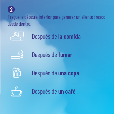
2
Trague la cápsula interior para generar un aliento fresco
desde dentro.
Después de
la comida
Después de
fumar
Después de
una copa
Después de
un café