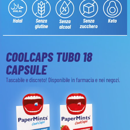
Senza
Halal
Senza
Keto
Senza
glutine
zucchero
alcool
COOLCAPS TUBO 18
CAPSULE
Tascabile e discreto! Disponibile in farmacia e nei negozi.