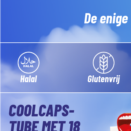
De enige
Glutenvrij
Halal
COOLCAPS-
TUBE MET 18