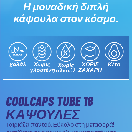
Η μοναδική διπλή
κάψουλα στον κόσμο.
Χωρίς
χαλάλ
ΧΩΡΙΣ
Κέτο
Χωρίς
γλουτένη
ΖΑΧΑΡΗ
αλκοόλ
COOLCAPS TUBE 18
ΚΑΨΟΥΛΕΣ
Ταιριάζει παντού. Εύκολο στη μεταφορά!