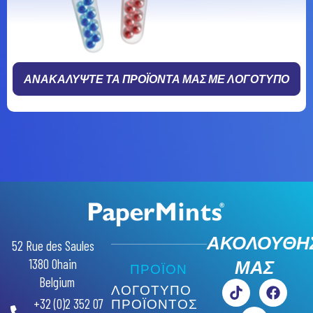
ΑΝΑΚΑΛΥΨΤΕ ΤΑ ΠΡΟΪΟΝΤΑ ΜΑΣ ΜΕ ΛΟΓΟΤΥΠΟ
AR
ΑΚΟΛΟΥΘΗ
RU
52 Rue des Saules
1380 Ohain
ΜΑΣ
SW
ΠΡΟΪΟΝ
Belgium
PL
ΛΟΓΟΤΥΠΟ
+32 (0)2 352 07
ΠΡΟΪΟΝΤΟΣ
PT